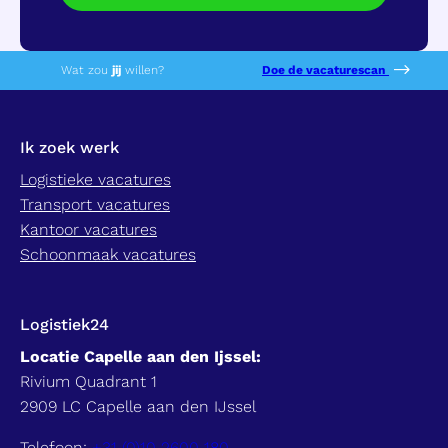
maanden na de beëindiging van de procedure. Je kan
Logistiek24 op elk moment verzoeken jouw gegevens
te verwijderen of de toestemming in te trekken.
Meer informatie vind je in het Privacy Statement van
Wat zou
jij
willen?
Doe de vacaturescan
Logistiek24.
Ik zoek werk
Logistieke vacatures
Transport vacatures
Kantoor vacatures
Schoonmaak vacatures
Logistiek24
Locatie Capelle aan den Ijssel:
Rivium Quadrant 1
2909 LC Capelle aan den IJssel
Telefoon:
+31 (0)10 2600 180