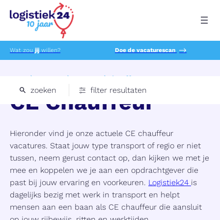
Wat zou
jij
willen?
Doe de vacaturescan
Home
Vacatures
Transport
Chauffeur ce
zoeken
filter resultaten
CE Chauffeur
Hieronder vind je onze actuele CE chauffeur
vacatures. Staat jouw type transport of regio er niet
tussen, neem gerust contact op, dan kijken we met je
mee en koppelen we je aan een opdrachtgever die
past bij jouw ervaring en voorkeuren.
Logistiek24
is
dagelijks bezig met werk in transport en helpt
mensen aan een baan als CE chauffeur die aansluit
op jouw rijbewijs, ritten en werktijden.