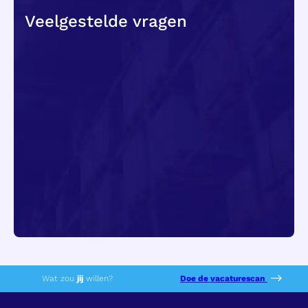
Veelgestelde vragen
Hoe ziet het rooster eruit?
Is CE-werk fysiek zwaar?
Waarom verdient een CE-chauffeur vaak
meer dan een C-chauffeur?
hier
Wat zou
jij
willen?
Doe de vacaturescan