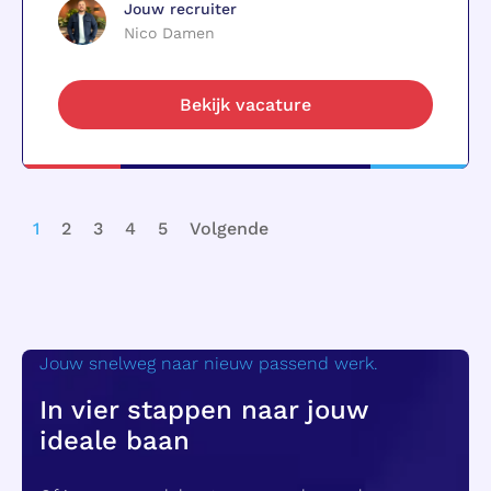
Jouw recruiter
Nico Damen
Bekijk vacature
1
2
3
4
5
Volgende
Jouw snelweg naar nieuw passend werk.
In vier stappen naar jouw
ideale
baan