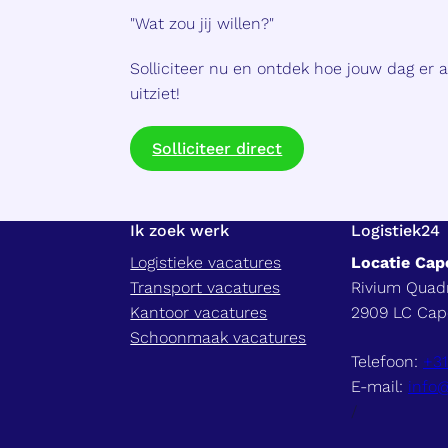
"Wat zou jij willen?"
Solliciteer nu en ontdek hoe jouw dag er 
uitziet!
Solliciteer direct
Ik zoek werk
Logistiek24
Logistieke vacatures
Locatie Cape
Transport vacatures
Rivium Quadr
Kantoor vacatures
2909 LC Cape
Schoonmaak vacatures
Telefoon:
+31
E-mail:
info@
/