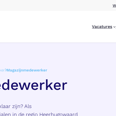
W
Vacatures
ker
Magazijnmedewerker
edewerker
laar zijn? Als
len in de regio Heerhugowaard