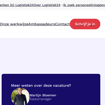
erken bij Logistiek24
Over Logistiek24
Ik zoek personeel
Inloggen
Onze werkwijze
Ambassadeurs
Contact
Schrijf je in
Meer weten over deze vacature?
Martijn Bloemen
Salesmanager