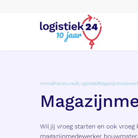
Home
Vacatures
Logistiek
Magazijnmedewer
Magazijnm
Wil jij vroeg starten en ook vroeg k
magazijnmedewerker bouwmateria