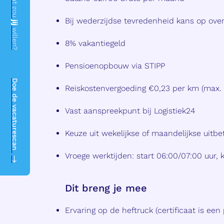
Wat zou
Bij wederzijdse tevredenheid kans op ov
jij
willen?
8% vakantiegeld
Pensioenopbouw via STIPP
Doe de vacaturescan
Reiskostenvergoeding €0,23 per km (max. 
Vast aanspreekpunt bij Logistiek24
Keuze uit wekelijkse of maandelijkse uitbe
Vroege werktijden: start 06:00/07:00 uur, kl
Dit breng je mee
Ervaring op de heftruck (certificaat is een 