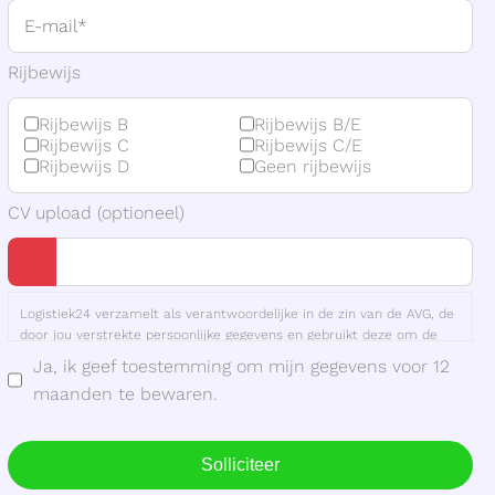
Rijbewijs
Rijbewijs B
Rijbewijs B/E
Rijbewijs C
Rijbewijs C/E
Rijbewijs D
Geen rijbewijs
CV upload (optioneel)
Logistiek24 verzamelt als verantwoordelijke in de zin van de AVG, de
door jou verstrekte persoonlijke gegevens en gebruikt deze om de
sollicitatie te verwerken en jou te koppelen aan één of meerdere
Ja, ik geef toestemming om mijn gegevens voor 12
vacatures. We bewaren je gegevens in onze database tot vier weken
maanden te bewaren.
na beëindiging van de sollicitatieprocedure. Alleen als je ons
daarvoor toestemming geeft bewaren wij je gegevens tot 12
maanden na de beëindiging van de procedure. Je kan Logistiek24 op
elk moment verzoeken jouw gegevens te verwijderen of de
Solliciteer
toestemming in te trekken. Meer informatie vind je in het Privacy