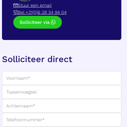
Stuur een email
Bel +31(0)6 28 34 94 04
Solliciteer via
Solliciteer direct