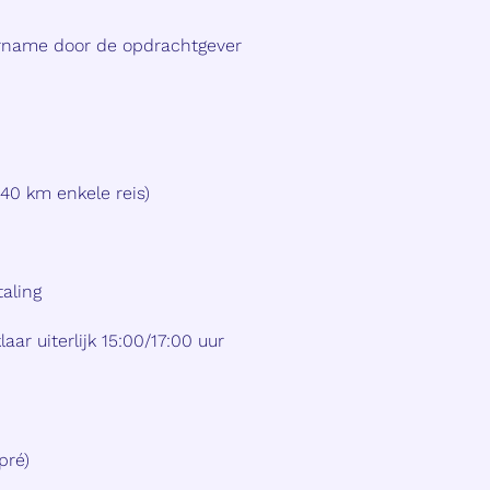
ername door de opdrachtgever
40 km enkele reis)
taling
aar uiterlijk 15:00/17:00 uur
pré)