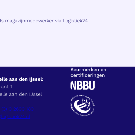
als magazijnmedewerker via Logistiek24
Keurmerken en
certificeringen
lle aan den Ijssel:
ant 1
lle aan den IJssel
 (0)10 2600 180
logistiek24.nl