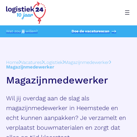
Wat zou
jij
willen?
Doe de vacaturescan
Home
Vacatures
Logistiek
Magazijnmedewerker
Magazijnmedewerker
Magazijnmedewerker
Wil jij overdag aan de slag als
magazijnmedewerker in Heemstede en
echt kunnen aanpakken? Je verzamelt en
verplaatst bouwmaterialen en zorgt dat