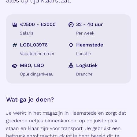
alles op tijd klaarstaat.
€2500 - €3000
32 - 40 uur
Salaris
Per week
LOBL03976
Heemstede
Vacaturenummer
Locatie
MBO, LBO
Logistiek
Opleidingsniveau
Branche
Wat ga je doen?
Je werkt in het magazijn in Heemstede en zorgt dat
goederen netjes binnenkomen, op de juiste plek
staan en klaar zijn voor transport. Je gebruikt een
heftruck en/of reachtruck (of je bent bereid dit te